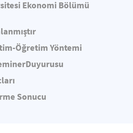
ersitesi Ekonomi Bölümü
lanmıştır
itim-Öğretim Yöntemi
 SeminerDuyurusu
ları
dirme Sonucu