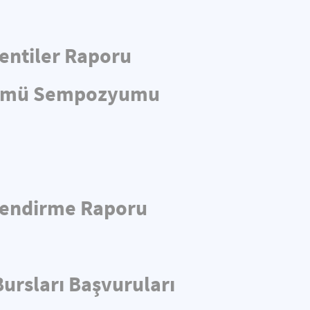
entiler Raporu
önümü Sempozyumu
rlendirme Raporu
ursları Başvuruları