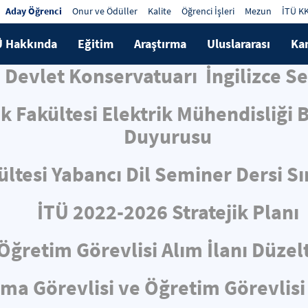
Aday Öğrenci
Onur ve Ödüller
Kalite
Öğrenci İşleri
Mezun
İTÜ K
Ü Hakkında
Eğitim
Araştırma
Uluslararası
Ka
si Devlet Konservatuarı İngilizce 
ik Fakültesi Elektrik Mühendisliği
Duyurusu
ltesi Yabancı Dil Seminer Dersi S
İTÜ 2022-2026 Stratejik Planı
Öğretim Görevlisi Alım İlanı Düze
rma Görevlisi ve Öğretim Görevlisi 