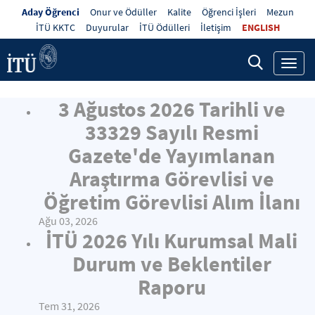
Aday Öğrenci
Onur ve Ödüller
Kalite
Öğrenci İşleri
Mezun
İTÜ KKTC
Duyurular
İTÜ Ödülleri
İletişim
ENGLISH
Toggl
navig
3 Ağustos 2026 Tarihli ve
33329 Sayılı Resmi
Gazete'de Yayımlanan
Araştırma Görevlisi ve
Öğretim Görevlisi Alım İlanı
Ağu 03, 2026
İTÜ 2026 Yılı Kurumsal Mali
Durum ve Beklentiler
Raporu
Tem 31, 2026