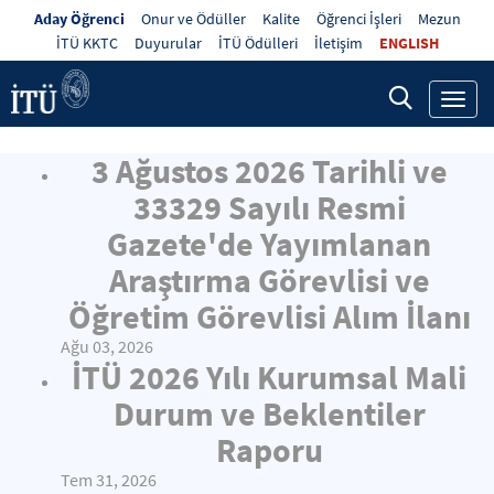
Aday Öğrenci
Onur ve Ödüller
Kalite
Öğrenci İşleri
Mezun
İTÜ KKTC
Duyurular
İTÜ Ödülleri
İletişim
ENGLISH
Toggl
navig
3 Ağustos 2026 Tarihli ve
33329 Sayılı Resmi
Gazete'de Yayımlanan
Araştırma Görevlisi ve
Öğretim Görevlisi Alım İlanı
Ağu 03, 2026
İTÜ 2026 Yılı Kurumsal Mali
Durum ve Beklentiler
Raporu
Tem 31, 2026