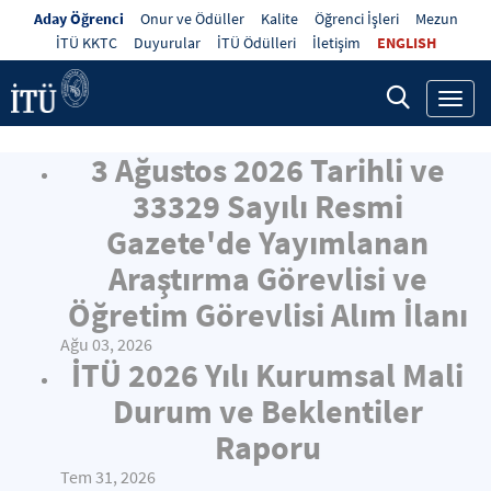
Aday Öğrenci
Onur ve Ödüller
Kalite
Öğrenci İşleri
Mezun
İTÜ KKTC
Duyurular
İTÜ Ödülleri
İletişim
ENGLISH
Toggl
navig
3 Ağustos 2026 Tarihli ve
33329 Sayılı Resmi
Gazete'de Yayımlanan
Araştırma Görevlisi ve
Öğretim Görevlisi Alım İlanı
Ağu 03, 2026
İTÜ 2026 Yılı Kurumsal Mali
Durum ve Beklentiler
Raporu
Tem 31, 2026