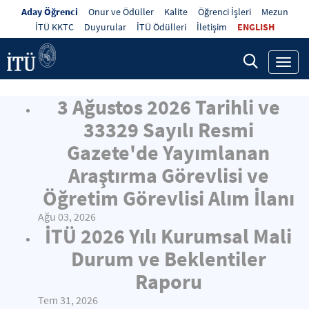
Aday Öğrenci
Onur ve Ödüller
Kalite
Öğrenci İşleri
Mezun
İTÜ KKTC
Duyurular
İTÜ Ödülleri
İletişim
ENGLISH
Toggl
navig
3 Ağustos 2026 Tarihli ve
33329 Sayılı Resmi
Gazete'de Yayımlanan
Araştırma Görevlisi ve
Öğretim Görevlisi Alım İlanı
Ağu 03, 2026
İTÜ 2026 Yılı Kurumsal Mali
Durum ve Beklentiler
Raporu
Tem 31, 2026