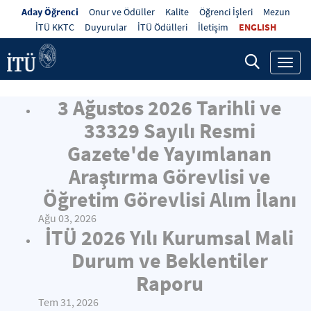
Aday Öğrenci
Onur ve Ödüller
Kalite
Öğrenci İşleri
Mezun
İTÜ KKTC
Duyurular
İTÜ Ödülleri
İletişim
ENGLISH
Toggl
navig
3 Ağustos 2026 Tarihli ve
33329 Sayılı Resmi
Gazete'de Yayımlanan
Araştırma Görevlisi ve
Öğretim Görevlisi Alım İlanı
Ağu 03, 2026
İTÜ 2026 Yılı Kurumsal Mali
Durum ve Beklentiler
Raporu
Tem 31, 2026