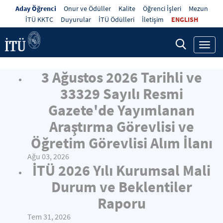
Aday Öğrenci
Onur ve Ödüller
Kalite
Öğrenci İşleri
Mezun
İTÜ KKTC
Duyurular
İTÜ Ödülleri
İletişim
ENGLISH
Toggl
navig
3 Ağustos 2026 Tarihli ve
33329 Sayılı Resmi
Gazete'de Yayımlanan
Araştırma Görevlisi ve
Öğretim Görevlisi Alım İlanı
Ağu 03, 2026
İTÜ 2026 Yılı Kurumsal Mali
Durum ve Beklentiler
Raporu
Tem 31, 2026