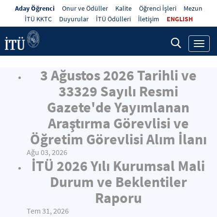
Aday Öğrenci
Onur ve Ödüller
Kalite
Öğrenci İşleri
Mezun
İTÜ KKTC
Duyurular
İTÜ Ödülleri
İletişim
ENGLISH
Toggl
navig
3 Ağustos 2026 Tarihli ve
33329 Sayılı Resmi
Gazete'de Yayımlanan
Araştırma Görevlisi ve
Öğretim Görevlisi Alım İlanı
Ağu 03, 2026
İTÜ 2026 Yılı Kurumsal Mali
Durum ve Beklentiler
Raporu
Tem 31, 2026