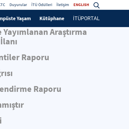
KTC
Duyurular
İTÜ Ödülleri
İletişim
ENGLISH
mpüste Yaşam
Kütüphane
İTÜPORTAL
de Yayımlanan Araştırma
İlanı
ntiler Raporu
rısı
rlendirme Raporu
nmıştır
i