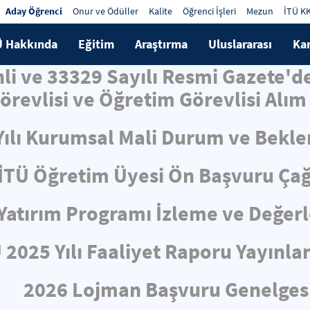
Aday Öğrenci
Onur ve Ödüller
Kalite
Öğrenci İşleri
Mezun
İTÜ K
Ü Hakkında
Eğitim
Araştırma
Uluslararası
Ka
hli ve 33329 Sayılı Resmi Gazete'
örevlisi ve Öğretim Görevlisi Alım 
Yılı Kurumsal Mali Durum ve Bekle
İTÜ Öğretim Üyesi Ön Başvuru Çağ
ı Yatırım Programı İzleme ve Değe
 2025 Yılı Faaliyet Raporu Yayınla
2026 Lojman Başvuru Genelges