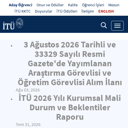
Aday Öğrenci
Onur ve Ödüller
Kalite
Öğrenci İşleri
Mezun
İTÜ KKTC
Duyurular
İTÜ Ödülleri
İletişim
ENGLISH
Toggl
navig
3 Ağustos 2026 Tarihli ve
33329 Sayılı Resmi
Gazete'de Yayımlanan
Araştırma Görevlisi ve
Öğretim Görevlisi Alım İlanı
Ağu 03, 2026
İTÜ 2026 Yılı Kurumsal Mali
Durum ve Beklentiler
Raporu
Tem 31, 2026