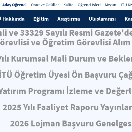
Aday Öğrenci
Onur ve Ödüller
Kalite
Öğrenci İşleri
Mezun
İTÜ K
Ü Hakkında
Eğitim
Araştırma
Uluslararası
Ka
hli ve 33329 Sayılı Resmi Gazete'
örevlisi ve Öğretim Görevlisi Alım 
Yılı Kurumsal Mali Durum ve Bekle
İTÜ Öğretim Üyesi Ön Başvuru Çağ
ı Yatırım Programı İzleme ve Değe
 2025 Yılı Faaliyet Raporu Yayınla
2026 Lojman Başvuru Genelges