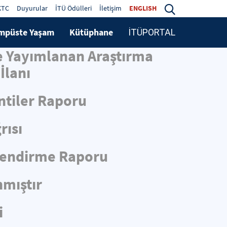
KTC
Duyurular
İTÜ Ödülleri
İletişim
ENGLISH
mpüste Yaşam
Kütüphane
İTÜPORTAL
de Yayımlanan Araştırma
İlanı
ntiler Raporu
rısı
rlendirme Raporu
nmıştır
i