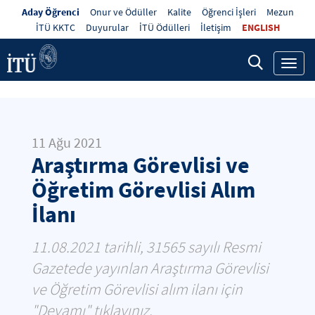
Aday Öğrenci
Onur ve Ödüller
Kalite
Öğrenci İşleri
Mezun
İTÜ KKTC
Duyurular
İTÜ Ödülleri
İletişim
ENGLISH
Toggl
navig
11 Ağu 2021
Araştırma Görevlisi ve
Öğretim Görevlisi Alım
İlanı
11.08.2021 tarihli, 31565 sayılı Resmi
Gazetede yayınlan Araştırma Görevlisi
ve Öğretim Görevlisi alım ilanı için
"Devamı" tıklayınız.