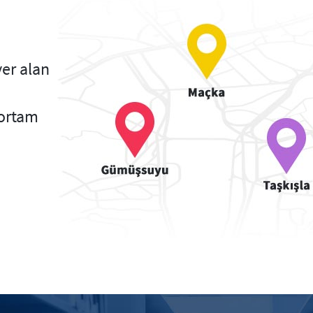
yer alan
e
r ortam