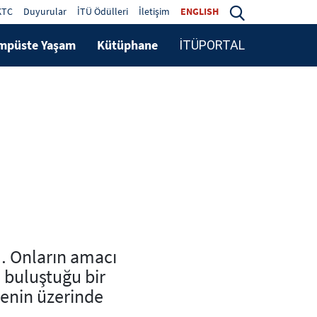
KTC
Duyurular
İTÜ Ödülleri
İletişim
ENGLISH
mpüste Yaşam
Kütüphane
İTÜPORTAL
l… Onların amacı
n buluştuğu bir
enin üzerinde