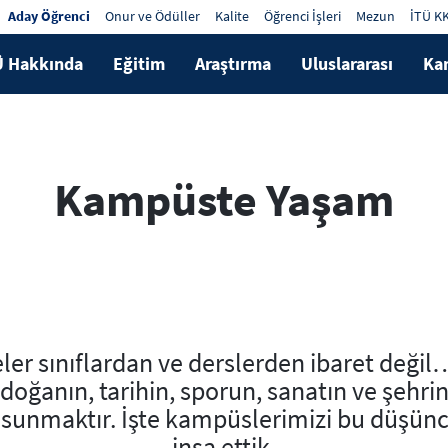
Aday Öğrenci
Onur ve Ödüller
Kalite
Öğrenci İşleri
Mezun
İTÜ K
Ü Hakkında
Eğitim
Araştırma
Uluslararası
Ka
Kampüste Yaşam
eler sınıflardan ve derslerden ibaret deği
doğanın, tarihin, sporun, sanatın ve şehri
 sunmaktır. İşte kampüslerimizi bu düşünc
inşa ettik.