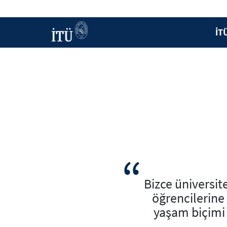
İT
Bizce üniversit
öğrencilerine 
yaşam biçimi