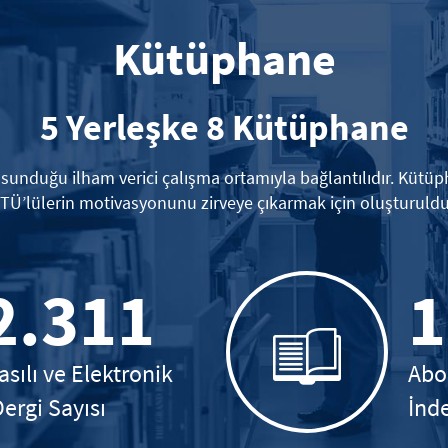
Kütüphane
5 Yerleşke 8 Kütüphane
e sunduğu ilham verici çalışma ortamıyla bağlantılıdır. Kütü
İTÜ’lülerin motivasyonunu zirveye çıkarmak için oluşturuldu
2.311
1
asılı ve Elektronik
Abo
Dergi Sayısı
İnde