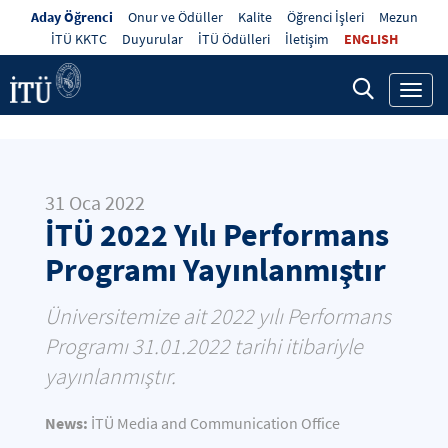
Aday Öğrenci
Onur ve Ödüller
Kalite
Öğrenci İşleri
Mezun
İTÜ KKTC
Duyurular
İTÜ Ödülleri
İletişim
ENGLISH
Toggl
navig
31 Oca 2022
İTÜ 2022 Yılı Performans
Programı Yayınlanmıştır
Üniversitemize ait 2022 yılı Performans
Programı 31.01.2022 tarihi itibariyle
yayınlanmıştır.
News:
İTÜ Media and Communication Office