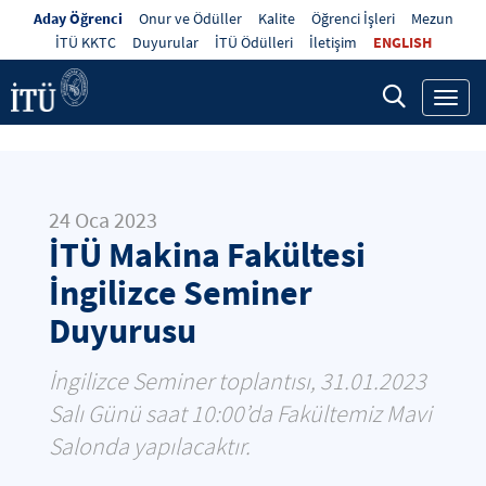
Aday Öğrenci
Onur ve Ödüller
Kalite
Öğrenci İşleri
Mezun
İTÜ KKTC
Duyurular
İTÜ Ödülleri
İletişim
ENGLISH
Toggl
navig
24 Oca 2023
İTÜ Makina Fakültesi
İngilizce Seminer
Duyurusu
İngilizce Seminer toplantısı, 31.01.2023
Salı Günü saat 10:00’da Fakültemiz Mavi
Salonda yapılacaktır.