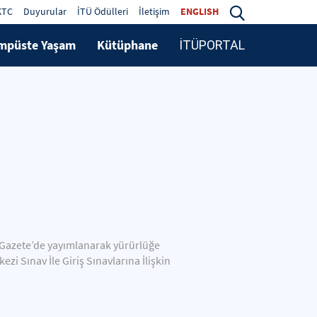
KTC
Duyurular
İTÜ Ödülleri
İletişim
ENGLISH
mpüste Yaşam
Kütüphane
İTÜPORTAL
Gazete’de yayımlanarak yürürlüğe
 Sınav İle Giriş Sınavlarına İlişkin