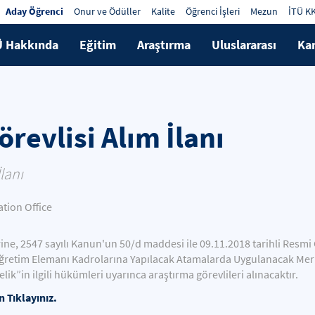
Aday Öğrenci
Onur ve Ödüller
Kalite
Öğrenci İşleri
Mezun
İTÜ K
Ü Hakkında
Eğitim
Araştırma
Uluslararası
Ka
revlisi Alım İlanı
lanı
ion Office
ine, 2547 sayılı Kanun'un 50/d maddesi ile 09.11.2018 tarihli Resmi 
ğretim Elemanı Kadrolarına Yapılacak Atamalarda Uygulanacak Merkezi
k”in ilgili hükümleri uyarınca araştırma görevlileri alınacaktır.
n Tıklayınız.