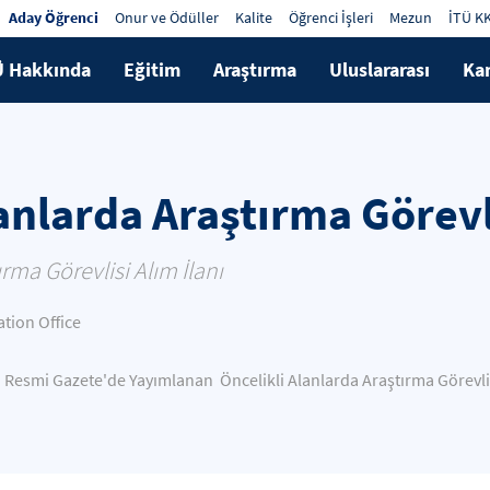
Aday Öğrenci
Onur ve Ödüller
Kalite
Öğrenci İşleri
Mezun
İTÜ K
Ü Hakkında
Eğitim
Araştırma
Uluslararası
Ka
anlarda Araştırma Görevli
rma Görevlisi Alım İlanı
ion Office
ılı Resmi Gazete'de Yayımlanan Öncelikli Alanlarda Araştırma Görevlis