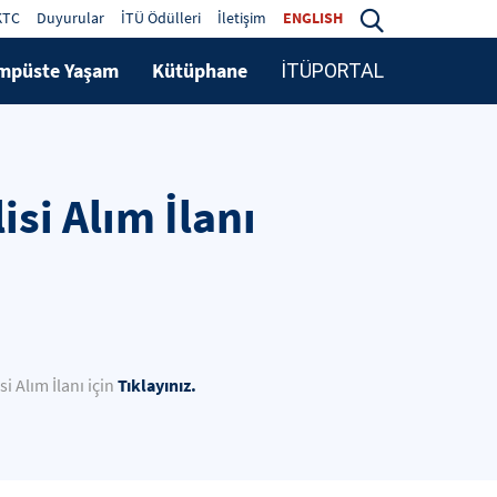
KTC
Duyurular
İTÜ Ödülleri
İletişim
ENGLISH
mpüste Yaşam
Kütüphane
İTÜPORTAL
si Alım İlanı
Tıklayınız.
i Alım İlanı için