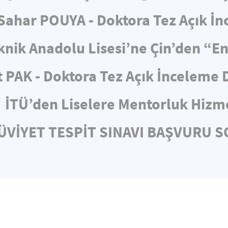
ahar POUYA - Doktora Tez Açık İ
knik Anadolu Lisesi’ne Çin’den “E
 PAK - Doktora Tez Açık İnceleme
İTÜ’den Liselere Mentorluk Hizm
HÜVİYET TESPİT SINAVI BAŞVURU 