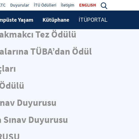
KTC
Duyurular
İTÜ Ödülleri
İletişim
ENGLISH
mpüste Yaşam
Kütüphane
İTÜPORTAL
Çakmakcı Tez Ödülü
malarına TÜBA’dan Ödül
ları
 Ödülü
ınav Duyurusu
 Sınav Duyurusu
URUSU