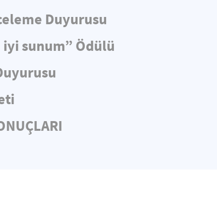
nceleme Duyurusu
n iyi sunum” Ödülü
 Duyurusu
eti
SONUÇLARI