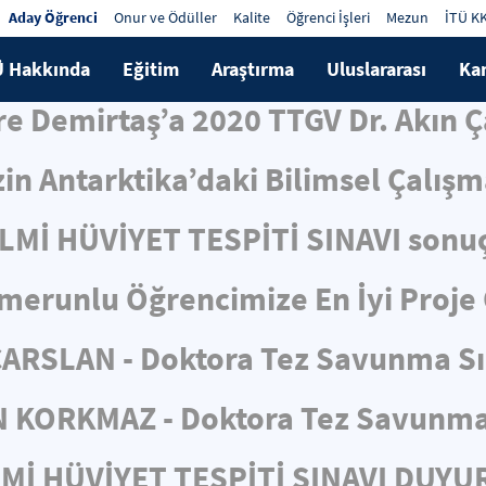
Aday Öğrenci
Onur ve Ödüller
Kalite
Öğrenci İşleri
Mezun
İTÜ K
Ü Hakkında
Eğitim
Araştırma
Uluslararası
Ka
e Demirtaş’a 2020 TTGV Dr. Akın 
in Antarktika’daki Bilimsel Çalış
İLMİ HÜVİYET TESPİTİ SINAVI sonuç
merunlu Öğrencimize En İyi Proje
ÇARSLAN - Doktora Tez Savunma S
N KORKMAZ - Doktora Tez Savunma
LMİ HÜVİYET TESPİTİ SINAVI DUY