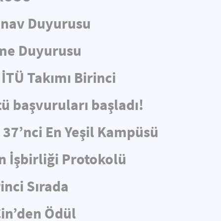
ınav Duyurusu
eme Duyurusu
İTÜ Takımı Birinci
tü başvuruları başladı!
e 37’nci En Yeşil Kampüsü
 İşbirliği Protokolü
rinci Sırada
in’den Ödül