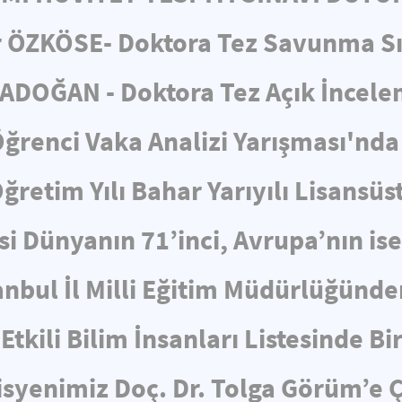
 ÖZKÖSE- Doktora Tez Savunma S
ADOĞAN - Doktora Tez Açık İncel
ğrenci Vaka Analizi Yarışması'nda 
retim Yılı Bahar Yarıyılı Lisansüs
i Dünyanın 71’inci, Avrupa’nın is
nbul İl Milli Eğitim Müdürlüğünden
Etkili Bilim İnsanları Listesinde Bi
yenimiz Doç. Dr. Tolga Görüm’e Ç