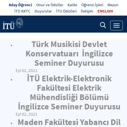
Aday Öğrenci
Onur ve Ödüller
Kalite
Öğrenci İşleri
Mezun
İTÜ KKTC
Duyurular
İTÜ Ödülleri
İletişim
ENGLISH
Toggl
navig
Türk Musikisi Devlet
Konservatuarı İngilizce
Seminer Duyurusu
Eyl 02, 2021
İTÜ Elektrik-Elektronik
Fakültesi Elektrik
Mühendisliği Bölümü
İngilizce Seminer Duyurusu
Eyl 02, 2021
Maden Fakültesi Yabancı Dil