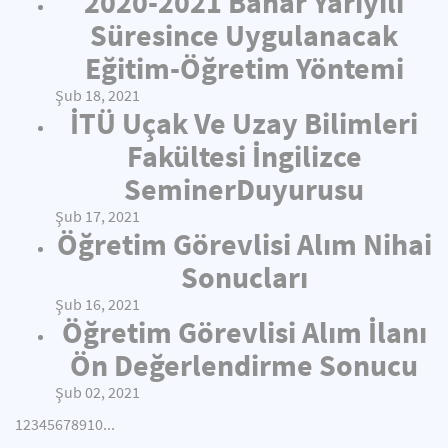
2020-2021 Bahar Yarıyılı
Süresince Uygulanacak
Eğitim-Öğretim Yöntemi
Şub 18, 2021
İTÜ Uçak Ve Uzay Bilimleri
Fakültesi İngilizce
SeminerDuyurusu
Şub 17, 2021
Öğretim Görevlisi Alım Nihai
Sonucları
Şub 16, 2021
Öğretim Görevlisi Alım İlanı
Ön Değerlendirme Sonucu
Şub 02, 2021
1
2
3
4
5
6
7
8
9
10
...