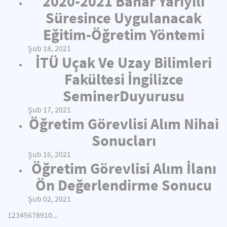
2020-2021 Bahar Yarıyılı
Süresince Uygulanacak
Eğitim-Öğretim Yöntemi
Şub 18, 2021
İTÜ Uçak Ve Uzay Bilimleri
Fakültesi İngilizce
SeminerDuyurusu
Şub 17, 2021
Öğretim Görevlisi Alım Nihai
Sonucları
Şub 16, 2021
Öğretim Görevlisi Alım İlanı
Ön Değerlendirme Sonucu
Şub 02, 2021
1
2
3
4
5
6
7
8
9
10
...