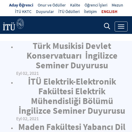
Aday Öğrenci
Onur ve Ödüller
Kalite
Öğrenci İşleri
Mezun
İTÜ KKTC
Duyurular
İTÜ Ödülleri
İletişim
ENGLISH
Toggl
navig
Türk Musikisi Devlet
Konservatuarı İngilizce
Seminer Duyurusu
Eyl 02, 2021
İTÜ Elektrik-Elektronik
Fakültesi Elektrik
Mühendisliği Bölümü
İngilizce Seminer Duyurusu
Eyl 02, 2021
Maden Fakültesi Yabancı Dil