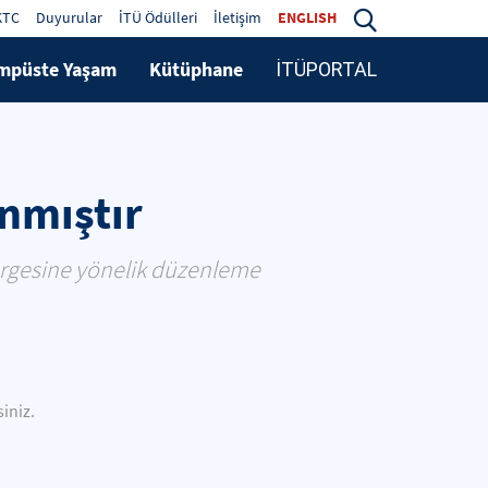
KTC
Duyurular
İTÜ Ödülleri
İletişim
ENGLISH
mpüste Yaşam
Kütüphane
İTÜPORTAL
anmıştır
tergesine yönelik düzenleme
siniz.