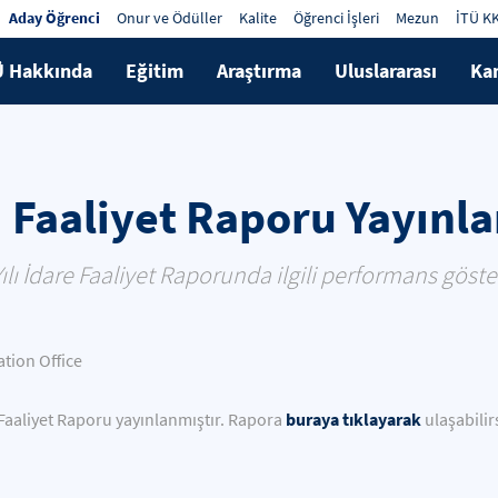
Aday Öğrenci
Onur ve Ödüller
Kalite
Öğrenci İşleri
Mezun
İTÜ K
Ü Hakkında
Eğitim
Araştırma
Uluslararası
Ka
ı Faaliyet Raporu Yayınl
Yılı İdare Faaliyet Raporunda ilgili performans gös
ion Office
buraya tıklayarak
e Faaliyet Raporu yayınlanmıştır. Rapora
ulaşabilir