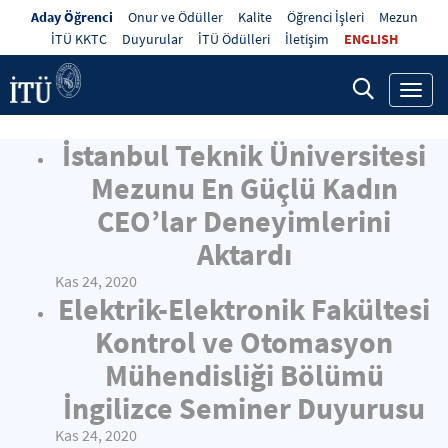
Aday Öğrenci
Onur ve Ödüller
Kalite
Öğrenci İşleri
Mezun
İTÜ KKTC
Duyurular
İTÜ Ödülleri
İletişim
ENGLISH
Toggl
navig
İstanbul Teknik Üniversitesi
Mezunu En Güçlü Kadın
CEO’lar Deneyimlerini
Aktardı
Kas 24, 2020
Elektrik-Elektronik Fakültesi
Kontrol ve Otomasyon
Mühendisliği Bölümü
İngilizce Seminer Duyurusu
Kas 24, 2020