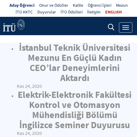
Aday Öğrenci
Onur ve Ödüller
Kalite
Öğrenci İşleri
Mezun
İTÜ KKTC
Duyurular
İTÜ Ödülleri
İletişim
ENGLISH
Toggl
navig
İstanbul Teknik Üniversitesi
Mezunu En Güçlü Kadın
CEO’lar Deneyimlerini
Aktardı
Kas 24, 2020
Elektrik-Elektronik Fakültesi
Kontrol ve Otomasyon
Mühendisliği Bölümü
İngilizce Seminer Duyurusu
Kas 24, 2020