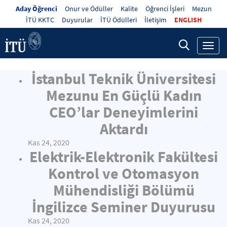
Aday Öğrenci
Onur ve Ödüller
Kalite
Öğrenci İşleri
Mezun
İTÜ KKTC
Duyurular
İTÜ Ödülleri
İletişim
ENGLISH
Toggl
navig
İstanbul Teknik Üniversitesi
Mezunu En Güçlü Kadın
CEO’lar Deneyimlerini
Aktardı
Kas 24, 2020
Elektrik-Elektronik Fakültesi
Kontrol ve Otomasyon
Mühendisliği Bölümü
İngilizce Seminer Duyurusu
Kas 24, 2020