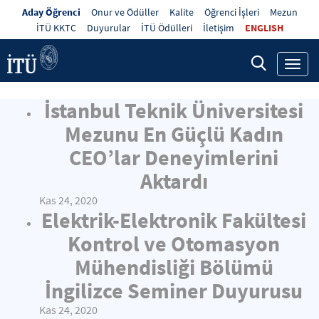
Aday Öğrenci
Onur ve Ödüller
Kalite
Öğrenci İşleri
Mezun
İTÜ KKTC
Duyurular
İTÜ Ödülleri
İletişim
ENGLISH
Toggl
navig
İstanbul Teknik Üniversitesi
Mezunu En Güçlü Kadın
CEO’lar Deneyimlerini
Aktardı
Kas 24, 2020
Elektrik-Elektronik Fakültesi
Kontrol ve Otomasyon
Mühendisliği Bölümü
İngilizce Seminer Duyurusu
Kas 24, 2020