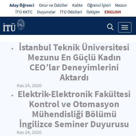
Aday Öğrenci
Onur ve Ödüller
Kalite
Öğrenci İşleri
Mezun
İTÜ KKTC
Duyurular
İTÜ Ödülleri
İletişim
ENGLISH
Toggl
navig
İstanbul Teknik Üniversitesi
Mezunu En Güçlü Kadın
CEO’lar Deneyimlerini
Aktardı
Kas 24, 2020
Elektrik-Elektronik Fakültesi
Kontrol ve Otomasyon
Mühendisliği Bölümü
İngilizce Seminer Duyurusu
Kas 24, 2020