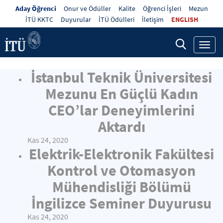
Aday Öğrenci
Onur ve Ödüller
Kalite
Öğrenci İşleri
Mezun
İTÜ KKTC
Duyurular
İTÜ Ödülleri
İletişim
ENGLISH
Toggl
navig
İstanbul Teknik Üniversitesi
Mezunu En Güçlü Kadın
CEO’lar Deneyimlerini
Aktardı
Kas 24, 2020
Elektrik-Elektronik Fakültesi
Kontrol ve Otomasyon
Mühendisliği Bölümü
İngilizce Seminer Duyurusu
Kas 24, 2020