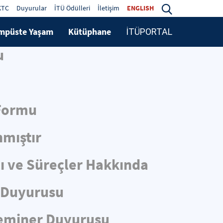
KTC
Duyurular
İTÜ Ödülleri
İletişim
ENGLISH
mpüste Yaşam
Kütüphane
İTÜPORTAL
u
 Formu
nmıştır
cı ve Süreçler Hakkında
r Duyurusu
 Seminer Duyurusu