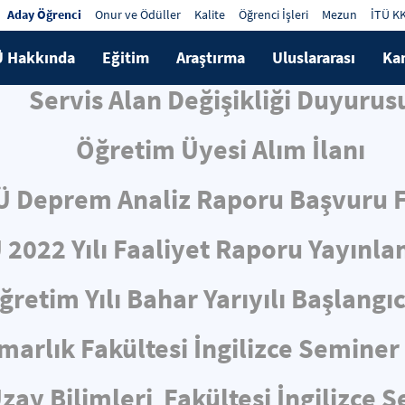
Aday Öğrenci
Onur ve Ödüller
Kalite
Öğrenci İşleri
Mezun
İTÜ K
Ü Hakkında
Eğitim
Araştırma
Uluslararası
Ka
Servis Alan Değişikliği Duyurus
Öğretim Üyesi Alım İlanı
Ü Deprem Analiz Raporu Başvuru
 2022 Yılı Faaliyet Raporu Yayınla
retim Yılı Bahar Yarıyılı Başlangı
marlık Fakültesi İngilizce Semine
zay Bilimleri Fakültesi İngilizce