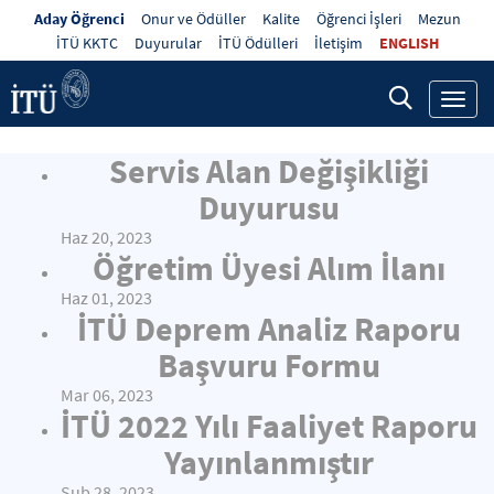
Aday Öğrenci
Onur ve Ödüller
Kalite
Öğrenci İşleri
Mezun
İTÜ KKTC
Duyurular
İTÜ Ödülleri
İletişim
ENGLISH
Toggl
navig
Servis Alan Değişikliği
Duyurusu
Haz 20, 2023
Öğretim Üyesi Alım İlanı
Haz 01, 2023
İTÜ Deprem Analiz Raporu
Başvuru Formu
Mar 06, 2023
İTÜ 2022 Yılı Faaliyet Raporu
Yayınlanmıştır
Şub 28, 2023