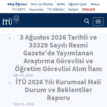
Aday Öğrenci
Onur ve Ödüller
Kalite
Öğrenci İşleri
Mezun
İTÜ KKTC
Duyurular
İTÜ Ödülleri
İletişim
ENGLISH
Toggl
navig
3 Ağustos 2026 Tarihli ve
33329 Sayılı Resmi
Gazete'de Yayımlanan
Araştırma Görevlisi ve
Öğretim Görevlisi Alım İlanı
Ağu 03, 2026
İTÜ 2026 Yılı Kurumsal Mali
Durum ve Beklentiler
Raporu
Tem 31, 2026