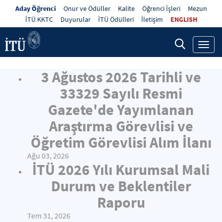
Aday Öğrenci
Onur ve Ödüller
Kalite
Öğrenci İşleri
Mezun
İTÜ KKTC
Duyurular
İTÜ Ödülleri
İletişim
ENGLISH
Toggl
navig
3 Ağustos 2026 Tarihli ve
33329 Sayılı Resmi
Gazete'de Yayımlanan
Araştırma Görevlisi ve
Öğretim Görevlisi Alım İlanı
Ağu 03, 2026
İTÜ 2026 Yılı Kurumsal Mali
Durum ve Beklentiler
Raporu
Tem 31, 2026