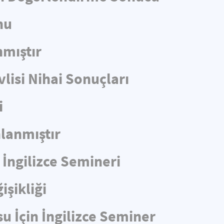
nu
nmıştır
lisi Nihai Sonuçları
i
lanmıştır
 İngilizce Semineri
işikliği
u İçin İngilizce Seminer