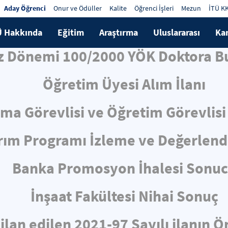
Aday Öğrenci
Onur ve Ödüller
Kalite
Öğrenci İşleri
Mezun
İTÜ K
Ü Hakkında
Eğitim
Araştırma
Uluslararası
Ka
z Dönemi 100/2000 YÖK Doktora Bu
Öğretim Üyesi Alım İlanı
rma Görevlisi ve Öğretim Görevlisi 
ırım Programı İzleme ve Değerlen
Banka Promosyon İhalesi Sonu
İnşaat Fakültesi Nihai Sonuç
 ilan edilen 2021-97 Sayılı ilanın