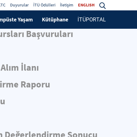
KTC
Duyurular
İTÜ Ödülleri
İletişim
ENGLISH
mpüste Yaşam
Kütüphane
İTÜPORTAL
rsları Başvuruları
Alım İlanı
dirme Raporu
cu
 Ön Değerlendirme Sonucu