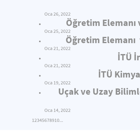
Oca 26, 2022
Öğretim Elemanı v
Oca 25, 2022
Öğretim Elemanı v
Oca 21, 2022
İTÜ İ
Oca 21, 2022
İTÜ Kimya
Oca 19, 2022
Uçak ve Uzay Biliml
Oca 14, 2022
1
2
3
4
5
6
7
8
9
10
...