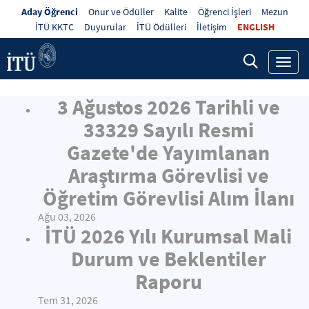
Aday Öğrenci
Onur ve Ödüller
Kalite
Öğrenci İşleri
Mezun
İTÜ KKTC
Duyurular
İTÜ Ödülleri
İletişim
ENGLISH
Toggl
navig
3 Ağustos 2026 Tarihli ve
33329 Sayılı Resmi
Gazete'de Yayımlanan
Araştırma Görevlisi ve
Öğretim Görevlisi Alım İlanı
Ağu 03, 2026
İTÜ 2026 Yılı Kurumsal Mali
Durum ve Beklentiler
Raporu
Tem 31, 2026