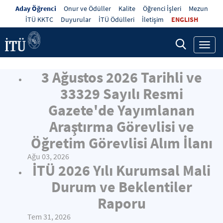
Aday Öğrenci
Onur ve Ödüller
Kalite
Öğrenci İşleri
Mezun
İTÜ KKTC
Duyurular
İTÜ Ödülleri
İletişim
ENGLISH
Toggl
navig
3 Ağustos 2026 Tarihli ve
33329 Sayılı Resmi
Gazete'de Yayımlanan
Araştırma Görevlisi ve
Öğretim Görevlisi Alım İlanı
Ağu 03, 2026
İTÜ 2026 Yılı Kurumsal Mali
Durum ve Beklentiler
Raporu
Tem 31, 2026