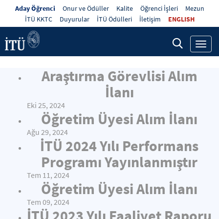
Aday Öğrenci
Onur ve Ödüller
Kalite
Öğrenci İşleri
Mezun
İTÜ KKTC
Duyurular
İTÜ Ödülleri
İletişim
ENGLISH
Toggl
navig
Araştırma Görevlisi Alım
İlanı
Eki 25, 2024
Öğretim Üyesi Alım İlanı
Ağu 29, 2024
İTÜ 2024 Yılı Performans
Programı Yayınlanmıştır
Tem 11, 2024
Öğretim Üyesi Alım İlanı
Tem 09, 2024
İTÜ 2023 Yılı Faaliyet Raporu