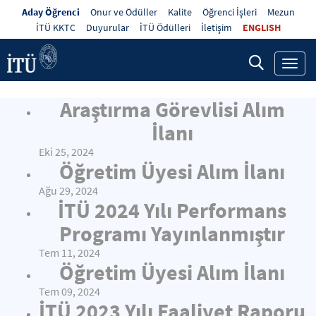
Aday Öğrenci
Onur ve Ödüller
Kalite
Öğrenci İşleri
Mezun
İTÜ KKTC
Duyurular
İTÜ Ödülleri
İletişim
ENGLISH
Toggl
navig
Araştırma Görevlisi Alım
İlanı
Eki 25, 2024
Öğretim Üyesi Alım İlanı
Ağu 29, 2024
İTÜ 2024 Yılı Performans
Programı Yayınlanmıştır
Tem 11, 2024
Öğretim Üyesi Alım İlanı
Tem 09, 2024
İTÜ 2023 Yılı Faaliyet Raporu