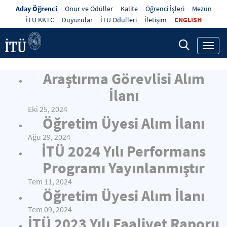
Aday Öğrenci
Onur ve Ödüller
Kalite
Öğrenci İşleri
Mezun
İTÜ KKTC
Duyurular
İTÜ Ödülleri
İletişim
ENGLISH
Toggl
navig
Araştırma Görevlisi Alım
İlanı
Eki 25, 2024
Öğretim Üyesi Alım İlanı
Ağu 29, 2024
İTÜ 2024 Yılı Performans
Programı Yayınlanmıştır
Tem 11, 2024
Öğretim Üyesi Alım İlanı
Tem 09, 2024
İTÜ 2023 Yılı Faaliyet Raporu