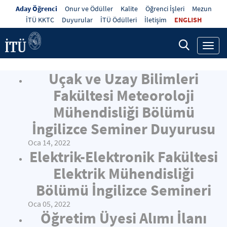
Aday Öğrenci
Onur ve Ödüller
Kalite
Öğrenci İşleri
Mezun
İTÜ KKTC
Duyurular
İTÜ Ödülleri
İletişim
ENGLISH
Toggl
navig
Uçak ve Uzay Bilimleri
Fakültesi Meteoroloji
Mühendisliği Bölümü
İngilizce Seminer Duyurusu
Oca 14, 2022
Elektrik-Elektronik Fakültesi
Elektrik Mühendisliği
Bölümü İngilizce Semineri
Oca 05, 2022
Öğretim Üyesi Alımı İlanı