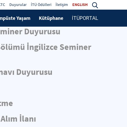
KTC
Duyurular
İTÜ Ödülleri
İletişim
ENGLISH
mpüste Yaşam
Kütüphane
İTÜPORTAL
Seminer Duyurusu
 Bölümü İngilizce Seminer
ınavı Duyurusu
ltme
Alım İlanı