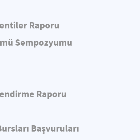
entiler Raporu
önümü Sempozyumu
rlendirme Raporu
ursları Başvuruları