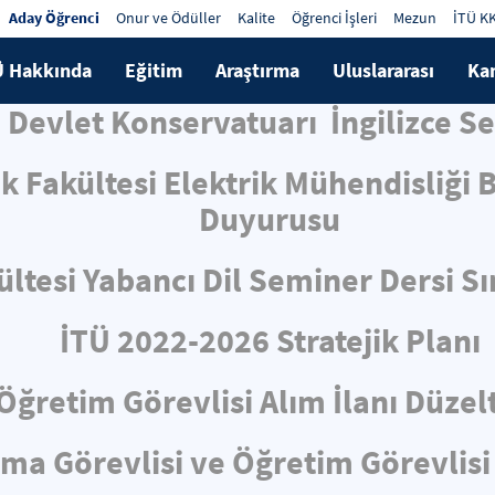
Aday Öğrenci
Onur ve Ödüller
Kalite
Öğrenci İşleri
Mezun
İTÜ K
Ü Hakkında
Eğitim
Araştırma
Uluslararası
Ka
si Devlet Konservatuarı İngilizce 
ik Fakültesi Elektrik Mühendisliği
Duyurusu
ltesi Yabancı Dil Seminer Dersi S
İTÜ 2022-2026 Stratejik Planı
Öğretim Görevlisi Alım İlanı Düze
rma Görevlisi ve Öğretim Görevlisi 