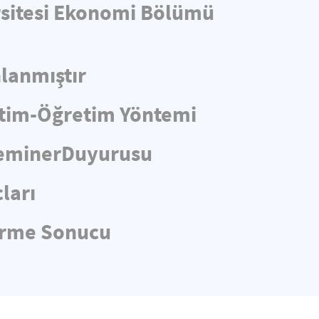
ersitesi Ekonomi Bölümü
lanmıştır
itim-Öğretim Yöntemi
 SeminerDuyurusu
ları
dirme Sonucu