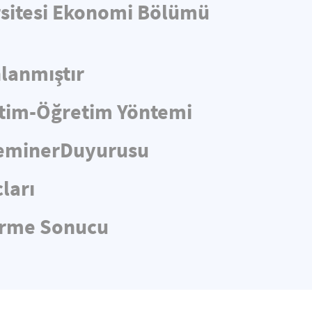
ersitesi Ekonomi Bölümü
lanmıştır
itim-Öğretim Yöntemi
 SeminerDuyurusu
ları
dirme Sonucu