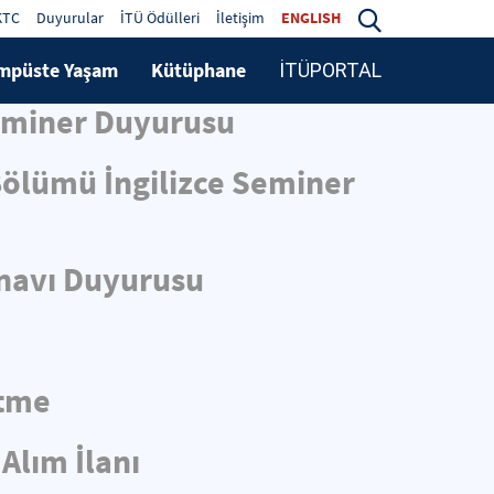
KTC
Duyurular
İTÜ Ödülleri
İletişim
ENGLISH
mpüste Yaşam
Kütüphane
İTÜPORTAL
Seminer Duyurusu
 Bölümü İngilizce Seminer
ınavı Duyurusu
ltme
Alım İlanı