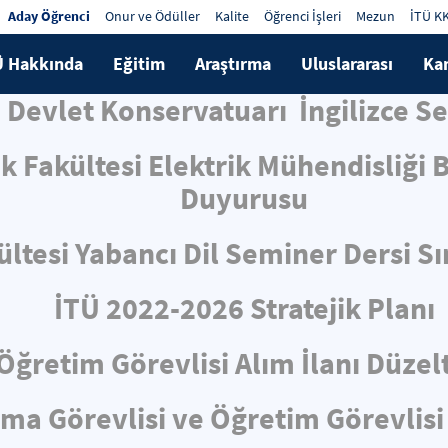
Aday Öğrenci
Onur ve Ödüller
Kalite
Öğrenci İşleri
Mezun
İTÜ K
Ü Hakkında
Eğitim
Araştırma
Uluslararası
Ka
si Devlet Konservatuarı İngilizce 
ik Fakültesi Elektrik Mühendisliği
Duyurusu
ltesi Yabancı Dil Seminer Dersi S
İTÜ 2022-2026 Stratejik Planı
Öğretim Görevlisi Alım İlanı Düze
rma Görevlisi ve Öğretim Görevlisi 