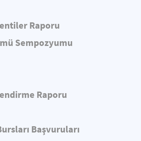
entiler Raporu
önümü Sempozyumu
rlendirme Raporu
ursları Başvuruları