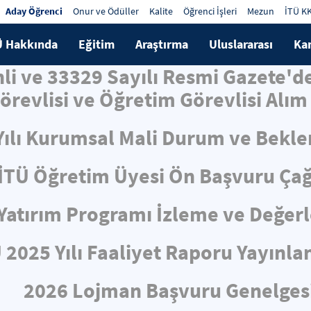
Aday Öğrenci
Onur ve Ödüller
Kalite
Öğrenci İşleri
Mezun
İTÜ K
Ü Hakkında
Eğitim
Araştırma
Uluslararası
Ka
hli ve 33329 Sayılı Resmi Gazete'
örevlisi ve Öğretim Görevlisi Alım 
Yılı Kurumsal Mali Durum ve Bekle
İTÜ Öğretim Üyesi Ön Başvuru Çağ
ı Yatırım Programı İzleme ve Değe
 2025 Yılı Faaliyet Raporu Yayınla
2026 Lojman Başvuru Genelges