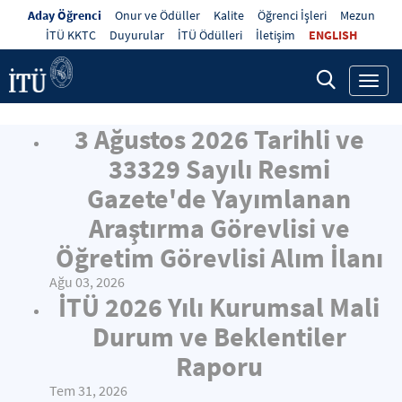
Aday Öğrenci
Onur ve Ödüller
Kalite
Öğrenci İşleri
Mezun
İTÜ KKTC
Duyurular
İTÜ Ödülleri
İletişim
ENGLISH
Toggl
navig
3 Ağustos 2026 Tarihli ve
33329 Sayılı Resmi
Gazete'de Yayımlanan
Araştırma Görevlisi ve
Öğretim Görevlisi Alım İlanı
Ağu 03, 2026
İTÜ 2026 Yılı Kurumsal Mali
Durum ve Beklentiler
Raporu
Tem 31, 2026