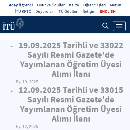
Aday Öğrenci
Onur ve Ödüller
Kalite
Öğrenci İşleri
Mezun
İTÜ KKTC
Duyurular
İTÜ Ödülleri
İletişim
ENGLISH
Toggl
navig
19.09.2025 Tarihli ve 33022
Sayılı Resmi Gazete'de
Yayımlanan Öğretim Üyesi
Alımı İlanı
Eyl 19, 2025
12.09.2025 Tarihli ve 33015
Sayılı Resmi Gazete'de
Yayımlanan Öğretim Üyesi
Alımı İlanı
Eyl 12, 2025