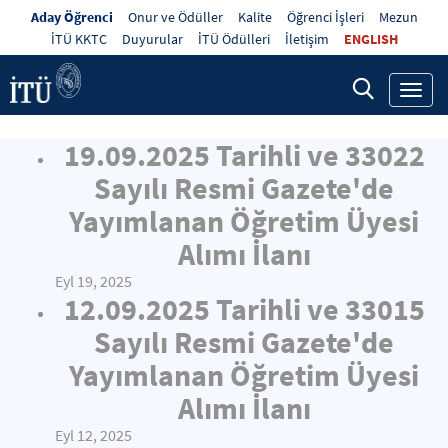
Aday Öğrenci
Onur ve Ödüller
Kalite
Öğrenci İşleri
Mezun
İTÜ KKTC
Duyurular
İTÜ Ödülleri
İletişim
ENGLISH
Toggl
navig
19.09.2025 Tarihli ve 33022
Sayılı Resmi Gazete'de
Yayımlanan Öğretim Üyesi
Alımı İlanı
Eyl 19, 2025
12.09.2025 Tarihli ve 33015
Sayılı Resmi Gazete'de
Yayımlanan Öğretim Üyesi
Alımı İlanı
Eyl 12, 2025