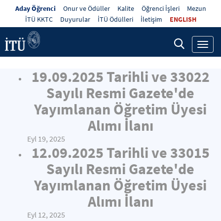
Aday Öğrenci
Onur ve Ödüller
Kalite
Öğrenci İşleri
Mezun
İTÜ KKTC
Duyurular
İTÜ Ödülleri
İletişim
ENGLISH
Toggl
navig
19.09.2025 Tarihli ve 33022
Sayılı Resmi Gazete'de
Yayımlanan Öğretim Üyesi
Alımı İlanı
Eyl 19, 2025
12.09.2025 Tarihli ve 33015
Sayılı Resmi Gazete'de
Yayımlanan Öğretim Üyesi
Alımı İlanı
Eyl 12, 2025